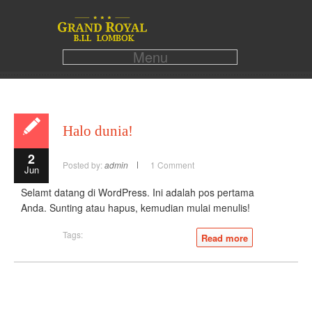
Menu
Halo dunia!
2
Posted by:
admin
1 Comment
Jun
Selamt datang di WordPress. Ini adalah pos pertama
Anda. Sunting atau hapus, kemudian mulai menulis!
Tags:
Read more